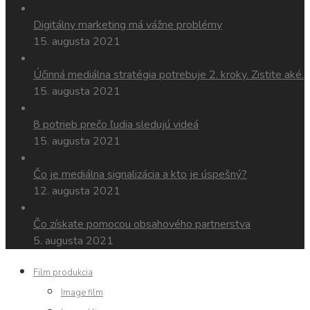
Digitálny marketing má vážne problémy
15. augusta 2021
Účinná mediálna stratégia potrebuje 2. kroky. Zistite aké.
15. augusta 2021
8 potrieb prečo ľudia sledujú videá
15. augusta 2021
Čo je mediálna signalizácia a kto je úspešný?
12. augusta 2021
Čo získate pomocou obsahového partnerstva
5. augusta 2021
Film produkcia
Image film