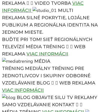
REKLAMA
VIDEO TVORBA
VIAC
INFORMÁCII
MULTI
REKLAMA
SILNÉ POKRYTIE, LOJÁLNE
PUBLIKUM A REGIONÁLNA IDENTITA NA
JEDNOM MIESTE.
BUĎTE PRI TOM!
SIEŤ REGIONÁLNYCH
TELEVÍZIÍ
MÉDIA TRÉNING
WEB
REKLAMA
VIAC INFORMÁCII
MÉDIA
TRÉNING
MEDIÁLNY TRÉNING PRE
JEDNOTLIVCOV I SKUPINY
ODBORNÉ
VZDELÁVANIE
BLOG
WEB REKLAMA
VIAC INFORMÁCII
BLOG
OBJAVTE SILU TV REKLAMY
SAMO VZDELÁVANIE
KONTAKT
MÉDIA TRÉNING
VIAC INFORMÁCII