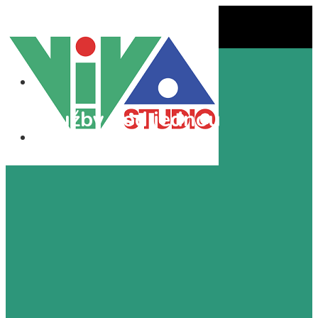
TV služby pod jednou
strechou