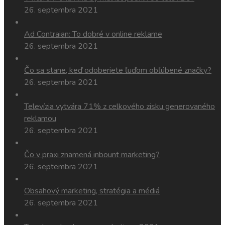
26. septembra 2021
Ad Contraian: To dobré v online reklame
26. septembra 2021
Čo sa stane, keď odoberiete ľuďom obľúbené značky?
26. septembra 2021
Televízia vytvára 71% z celkového zisku generovaného
reklamou
26. septembra 2021
Čo v praxi znamená inbount marketing?
26. septembra 2021
Obsahový marketing, stratégia a médiá
26. septembra 2021