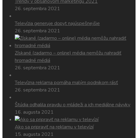
Trendy v obsahovom marketingu 2021
26. septembra 2021
Televízia generuje dopyt najúspešnejšie
26. septembra 2021
Získané (zadarmo – online) média nemôžu nahradiť
hromadné médiá
26. septembra 2021
Televízna reklama pomáha malým podnikom rásť
26. septembra 2021
Štúdia odhalila pravdu o mládeži a ich mediálne návyky
16. augusta 2021
Ako sa pripraviť na reklamu v televízií
15. augusta 2021