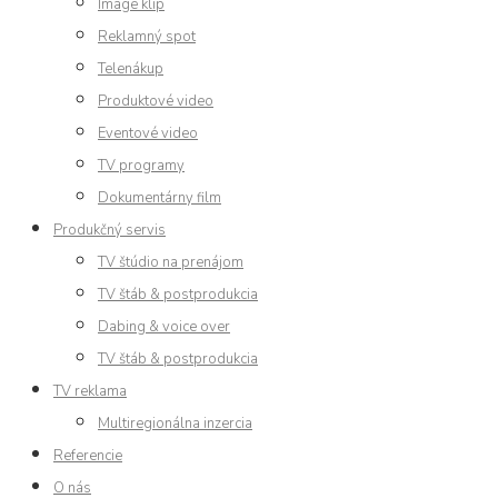
Image klip
Reklamný spot
Telenákup
Produktové video
Eventové video
TV programy
Dokumentárny film
Produkčný servis
TV štúdio na prenájom
TV štáb & postprodukcia
Dabing & voice over
TV štáb & postprodukcia
TV reklama
Multiregionálna inzercia
Referencie
O nás