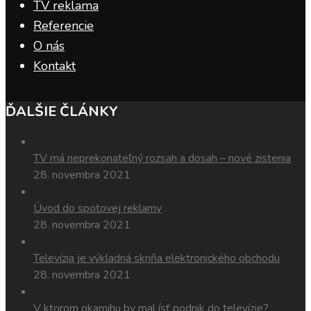
TV reklama
Referencie
O nás
Kontakt
ĎALŠIE ČLÁNKY
TV má neprekonateľný rozsah a dosah – nové zistenia
28. novembra 2021
Úvod do spotovej reklamy
28. novembra 2021
Televízia je výkladná skriňa elektronického obchodu
28. novembra 2021
V ktorom okamihu by mal ísť podnik do televízie?