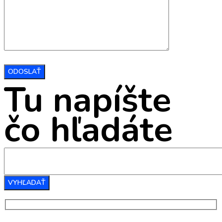
Tu napíšte
čo hľadáte