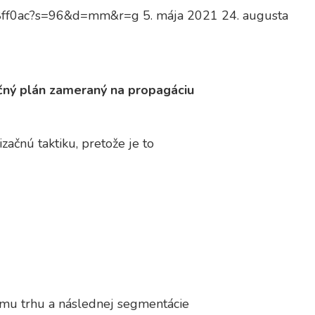
18ff0ac?s=96&d=mm&r=g
5. mája 2021
24. augusta
akčný plán zameraný na propagáciu
ačnú taktiku, pretože je to
umu trhu a následnej segmentácie