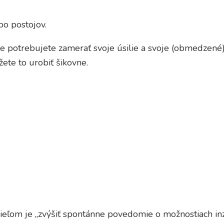
bo postojov.
kde potrebujete zamerať svoje úsilie a svoje (obmedzené)
ete to urobiť šikovne.
ľom je „zvýšiť spontánne povedomie o možnostiach inzer