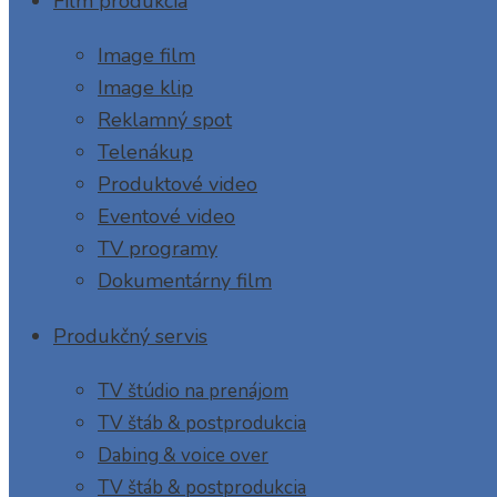
Film produkcia
Image film
Image klip
Reklamný spot
Telenákup
Produktové video
Eventové video
TV programy
Dokumentárny film
Produkčný servis
TV štúdio na prenájom
TV štáb & postprodukcia
Dabing & voice over
TV štáb & postprodukcia