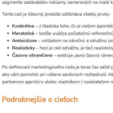
segmente zadávateľov reklamy, zameraných na malé k
Tento cieľ je šikovný, pretože odškrtáva všetky prvky:
Konkrétne
– z hľadiska toho, čo je cieľom (spo
Merateľné
– keďže uvádza počiatočnú referenčnú
Ambiciózne
– vzhľadom na náročnú a odvážnu pov
Realisticky
– hoci je cieľ odvážny, je tiež realistic
Časovo ohraničene
– existuje jasný časový rámec 
Po definovaní marketingového cieľa je teraz čas začať p
aby vám pomohol pri výbere správnych rozhodnutí. Ak j
partnerom agentúry alebo vlastníkom / vysielateľom m
Podrobnejšie o cieľoch