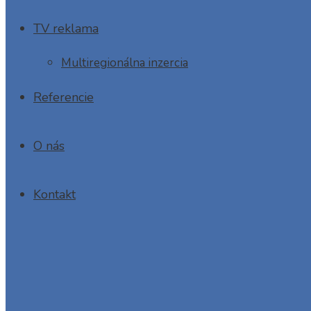
TV reklama
Multiregionálna inzercia
Referencie
O nás
Kontakt