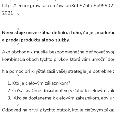
https://secure.gravatar.com/avatar/3db57b0d5b
2021
EVENTOVÉ VIDEO
TV PROGRAMY
Neexistuje univerzálna definícia toho, čo je „marke
a predaj produktu alebo služby.
DOKUMENTÁRNY FILM
Ako obchodník musíte bezpodmienečne definovať svoju m
kombinácia oboch týchto prvkov, ktorá vám umožní dos
PRODUKČNÝ SERVIS
Na pomoc pri kryštalizácii vašej stratégie je potrebné
TV ŠTÚDIO NA PRENÁJOM
Kto je cieľovým zákazníkom?
TV ŠTÁB & POSTPRODUKCIA
Čo sa snažíme dosiahnuť vo vzťahu k cieľovým zá
Ako sa dostaneme k cieľovým zákazníkom, aby uro
DABING & VOICE OVER
Odpoveď na prvú z týchto otázok, kto je cieľovým zák