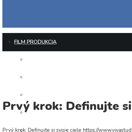
FILM PRODUKCIA
IMAGE FILM
IMAGE KLIP
REKLAMNÝ SPOT
Prvý krok: Definujte si
TELENÁKUP
Prvý krok: Definujte si svoje ciele
https://www.vivastu
PRODUKTOVÉ VIDEO