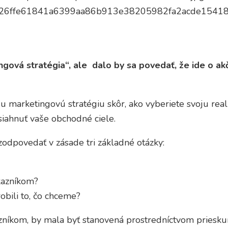
9990226ffe61841a6399aa86b913e38205982fa2acde154
tingová stratégia“, ale dalo by sa povedať, že ide o 
arketingovú stratégiu skôr, ako vyberiete svoju realiz
iahnuť vaše obchodné ciele.
 zodpovedať v zásade tri základné otázky:
kazníkom?
bili to, čo chceme?
azníkom, by mala byť stanovená prostredníctvom priesk