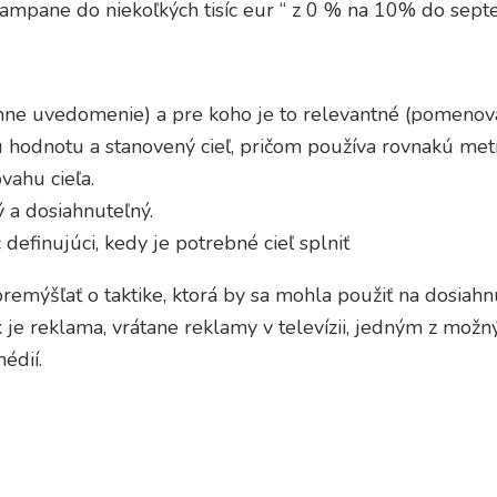
ampane do niekoľkých tisíc eur “ z 0 % na 10% do sep
ntánne uvedomenie) a pre koho je to relevantné (pomeno
 hodnotu a stanovený cieľ, pričom používa rovnakú met
ahu cieľa.
ký a dosiahnuteľný.
definujúci, kedy je potrebné cieľ splniť
remýšľať o taktike, ktorá by sa mohla použiť na dosiahnut
e reklama, vrátane reklamy v televízii, jedným z možnýc
édií.