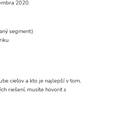
tembra 2020.
vaný segment)
riku
ie cieľov a kto je najlepší v tom,
h riešení, musíte hovoriť s