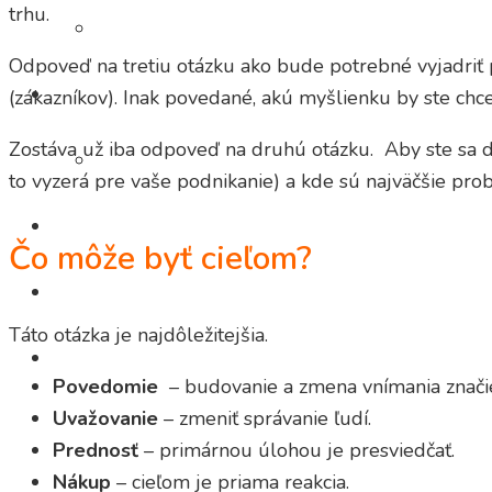
trhu.
TV ŠTÁB & POSTPRODUKCIA
Odpoveď na tretiu otázku ako bude potrebné vyjadriť 
TV REKLAMA
(zákazníkov). Inak povedané, akú myšlienku by ste chcel
Zostáva už iba odpoveď na druhú otázku. Aby ste sa dos
MULTIREGIONÁLNA INZERCIA
to vyzerá pre vaše podnikanie) a kde sú najväčšie pro
REFERENCIE
Čo môže byť cieľom?
O NÁS
Táto otázka je najdôležitejšia.
KONTAKT
Povedomie
– budovanie a zmena vnímania značie
Uvažovanie
– zmeniť správanie ľudí.
Prednosť
– primárnou úlohou je presviedčať.
Nákup
– cieľom je priama reakcia.